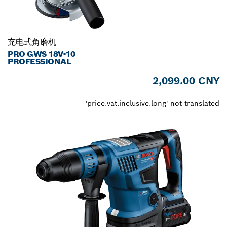
充电式角磨机
PRO GWS 18V-10
PROFESSIONAL
2,099.00 CNY
'price.vat.inclusive.long' not translated