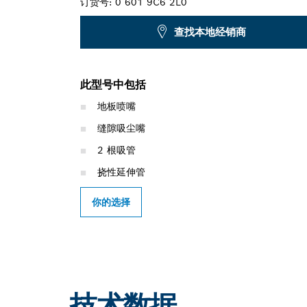
订货号:
0 601 9C6 2L0
查找本地经销商
此型号中包括
地板喷嘴
缝隙吸尘嘴
2 根吸管
挠性延伸管
你的选择
技术数据