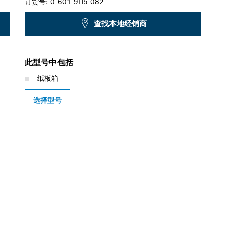
订货号:
0 601 9H5 082
查找本地经销商
此型号中包括
纸板箱
选择型号