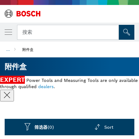
搜索
...
附件盒
附件盒
EXPERT
Power Tools and Measuring Tools are only available
through qualified
dealers
.
筛选器
(0)
Sort
Dropdown