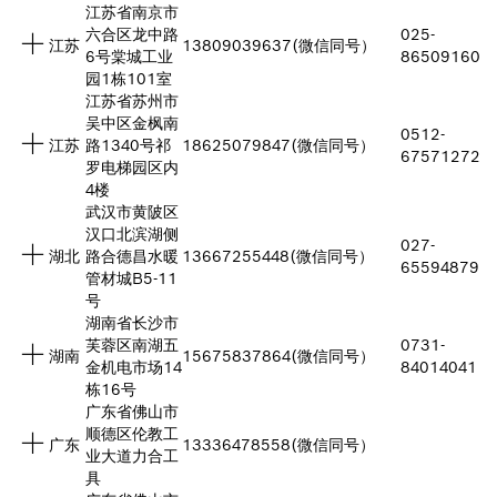
江苏省南京市
六合区龙中路
025-
江苏
13809039637(微信同号）
6号棠城工业
86509160
园1栋101室
江苏省苏州市
吴中区金枫南
0512-
江苏
路1340号祁
18625079847(微信同号）
67571272
罗电梯园区内
4楼
武汉市黄陂区
汉口北滨湖侧
027-
湖北
路合德昌水暖
13667255448(微信同号）
65594879
管材城B5-11
号
湖南省长沙市
芙蓉区南湖五
0731-
湖南
15675837864(微信同号）
金机电市场14
84014041
栋16号
广东省佛山市
顺德区伦教工
广东
13336478558(微信同号）
业大道力合工
具