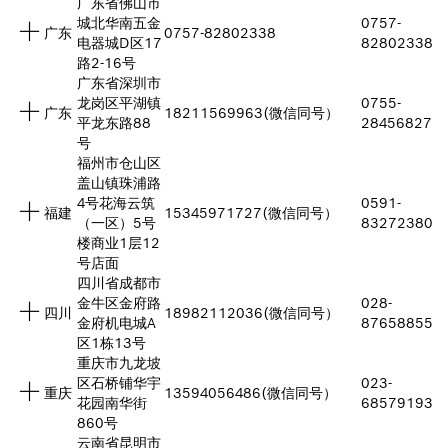
广东省佛山市
城北华南五金
0757-
广东
0757-82802338
电器城D区17
82802338
路2-16号
广东省深圳市
龙岗区平湖镇
0755-
广东
18211569963(微信同号）
平龙东路88
28456827
号
福州市仓山区
盖山镇珠浦路
4号花海云筑
0591-
福建
15345971727(微信同号）
（一区）5号
83272380
楼商业1层12
号店面
四川省成都市
金牛区金府路
028-
四川
18982112036(微信同号）
金府机电城A
87658855
区1栋13号
重庆市九龙坡
区石桥铺华宇
023-
重庆
13594056486(微信同号）
花园南华街
68579193
860号
云南省昆明市