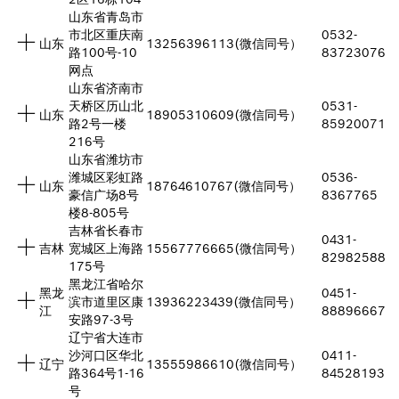
山东省青岛市
市北区重庆南
0532-
山东
13256396113(微信同号）
路100号-10
83723076
网点
山东省济南市
天桥区历山北
0531-
山东
18905310609(微信同号）
路2号一楼
85920071
216号
山东省潍坊市
潍城区彩虹路
0536-
山东
18764610767(微信同号）
豪信广场8号
8367765
楼8-805号
吉林省长春市
0431-
吉林
宽城区上海路
15567776665(微信同号）
82982588
175号
黑龙江省哈尔
黑龙
0451-
滨市道里区康
13936223439(微信同号）
江
88896667
安路97-3号
辽宁省大连市
沙河口区华北
0411-
辽宁
13555986610(微信同号）
路364号1-16
84528193
号