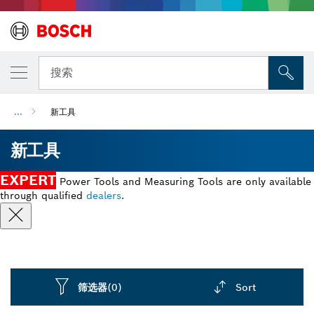
搜索
...
新工具
新工具
EXPERT
Power Tools and Measuring Tools are only available
through qualified
dealers
.
筛选器
(0)
Sort
Dropdown