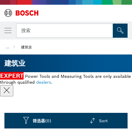
搜索
...
建筑业
建筑业
EXPERT
Power Tools and Measuring Tools are only available
through qualified
dealers
.
筛选器
(0)
Sort
Dropdown