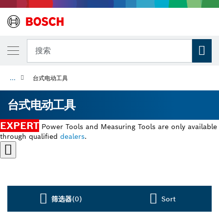
搜索
...
台式电动工具
台式电动工具
EXPERT
Power Tools and Measuring Tools are only available
through qualified
dealers
.
筛选器
(0)
Sort
Dropdown