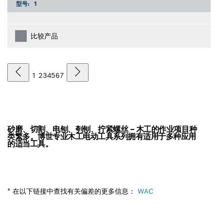
型号:
1
比较产品
1
2
3
4
5
6
7
砂磨、切割、电刨、刳刨、拧紧螺丝 – 木工的作业项目种
类繁多。博世专业木工电动工具系列拥有适用于多种应用
的适当工具。
* 在以下链接中查找有关偏差的更多信息：
WAC