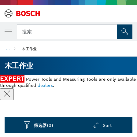
搜索
...
木工作业
木工作业
EXPERT
Power Tools and Measuring Tools are only available
through qualified
dealers
.
筛选器
(0)
Sort
Dropdown