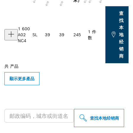
米）
查
找
本
1 600
1 件
地
A02
SL
39
39
245
数
NC4
经
销
商
共
产品
顯示更多產品
查找附近的博世专业经销商
查找本地经销商