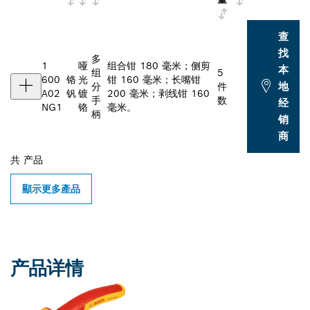
查
找
多
1
哑
组合钳 180 毫米；侧剪
本
组
5
600
铬
光
钳 160 毫米；长嘴钳
地
分
件
A02
钒
镀
200 毫米；剥线钳 160
手
数
经
NG1
铬
毫米。
柄
销
商
共
产品
顯示更多產品
产品详情