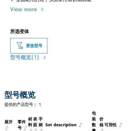
View more
所选变体
更改型号
型号概览
(1)
型号概览
提供的产品型号：
1
包
材
表
手
装
价
展开
零件
料
面
柄
Set description
数
格
可用性
号
量