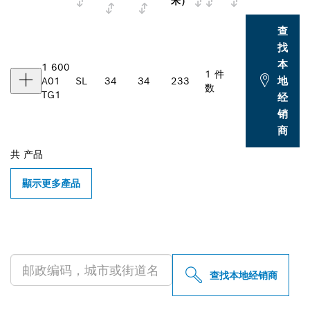
米）
查
找
本
1 600
1 件
地
A01
SL
34
34
233
数
TG1
经
销
商
共
产品
顯示更多產品
查找附近的博世专业经销商
查找本地经销商