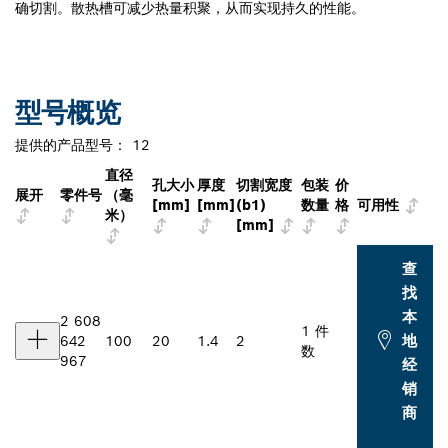
确切割。散热槽可减少热量积聚，从而实现持久的性能。
型号概览
提供的产品型号：
12
直径
孔大小
厚度
切割宽度
包装
价
展开
零件号
（毫
[mm]
[mm]
(b1)
数量
格
可用性
米）
[mm]
查
找
本
2 608
1 件
地
642
100
20
1.4
2
数
967
经
销
商