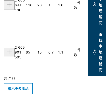
2 608
1 件
地
644
110
20
1
1.8
数
190
经
销
商
查
找
本
2 608
1 件
地
901
85
15
0.7
1.1
数
595
经
销
商
共
产品
顯示更多產品
查找附近的博世专业经销商