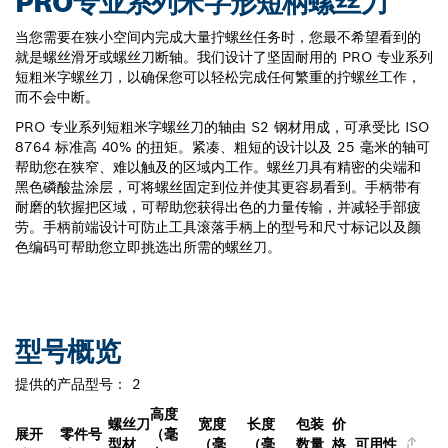
PRO专业系列米字形短柄螺丝刀
当您需要在狭小空间内完成大量拧螺丝任务时，您最不希望看到的
就是螺丝滑牙或螺丝刀断轴。我们设计了坚固耐用的 PRO 专业系列
短粗米字螺丝刀，以确保您可以轻松完成任何繁重的拧螺丝工作，
而不会中断。
PRO 专业系列短粗米字螺丝刀的轴由 S2 钢材用成，可承受比 ISO
8764 标准高 40% 的扭矩。紧凑、粗短的设计以及 25 毫米的轴可
帮助您在狭窄、难以触及的区域内工作。螺丝刀具有精密的尖端和
黑色磷酸盐涂层，可将螺丝固定到位并使其更容易看到。手柄带有
耐磨的软握把区域，可帮助您获得出色的力量传输，并减轻手部疲
劳。手柄前端设计可防止工具滚落手柄上的型号和尺寸标记以及颜
色编码可帮助您立即挑选出所需的螺丝刀。
型号概览
提供的产品型号：
2
高度
螺丝刀
宽度
长度
包装
价
展开
零件号
（毫
型材
（毫
（毫
数量
格
可用性