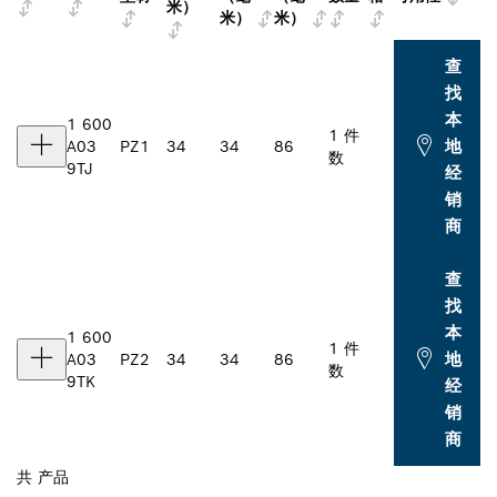
米）
米）
米）
查
找
本
1 600
1 件
地
A03
PZ1
34
34
86
数
9TJ
经
销
商
查
找
本
1 600
1 件
地
A03
PZ2
34
34
86
数
9TK
经
销
商
共
产品