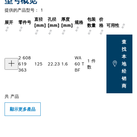
型号概览
提供的产品型号：
1
直径
孔径
厚度
包装
价
展开
零件号
规格
[mm]
[mm]
[mm]
数量
格
可用性
查
找
本
2 608
WA
1 件
地
619
125
22.23
1.6
60 T
数
363
BF
经
销
商
共
产品
顯示更多產品
查找附近的博世专业经销商