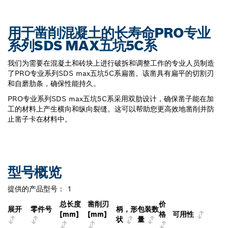
用于凿削混凝土的长寿命PRO专业
系列SDS MAX五坑5C系
我们为需要在混凝土和砖块上进行破拆和调整工作的专业人员制造
了PRO专业系列SDS max五坑5C系扁凿。该凿具有扁平的切割刃
和自磨肋条，确保性能持久。
PRO专业系列SDS max五坑5C系采用双肋设计，确保凿子能在加
工的材料上产生横向和纵向裂缝。这可以帮助您更高效地凿削并防
止凿子卡在材料中。
型号概览
提供的产品型号：
1
总长度
凿削刃
价
展开
零件号
柄，形
包装数
[mm]
[mm]
格
可用性
状
量