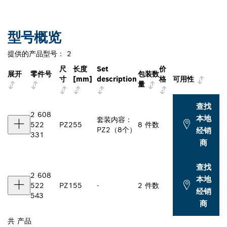
型号概览
提供的产品型号：
2
尺
长度
Set
价
展开
零件号
包装数
寸
[mm]
description
格
可用性
量
查找
2 608
本地
套装内容：
522
PZ2
55
8 件数
PZ2（8个）
经销
331
商
查找
2 608
本地
522
PZ1
55
-
2 件数
经销
543
商
共
产品