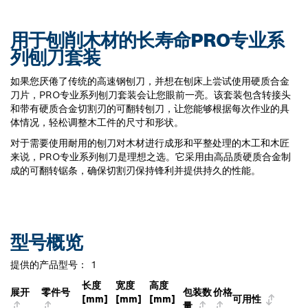
用于刨削木材的长寿命PRO专业系
列刨刀套装
如果您厌倦了传统的高速钢刨刀，并想在刨床上尝试使用硬质合金
刀片，PRO专业系列刨刀套装会让您眼前一亮。该套装包含转接头
和带有硬质合金切割刃的可翻转刨刀，让您能够根据每次作业的具
体情况，轻松调整木工件的尺寸和形状。
对于需要使用耐用的刨刀对木材进行成形和平整处理的木工和木匠
来说，PRO专业系列刨刀是理想之选。它采用由高品质硬质合金制
成的可翻转锯条，确保切割刃保持锋利并提供持久的性能。
型号概览
提供的产品型号：
1
长度
宽度
高度
展开
零件号
包装数
价格
[mm]
[mm]
[mm]
可用性
量