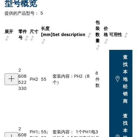
型号概览
提供的产品型号：
5
包
长度
装
价
展开
零件
尺寸
[mm]
Set description
数
格
可用性
号
量
查
找
2
本
8
608
套装内容：PH2（8
地
PH2
55
件
522
个）
数
经
330
销
商
查
找
2
本
PH1;
55;
套装内容： 1个PH1电
3
608