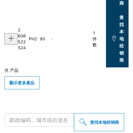
商
查
找
2
本
1
608
地
PH2
90
-
件
522
数
经
524
销
商
共
产品
顯示更多產品
查找附近的博世专业经销商
查找本地经销商