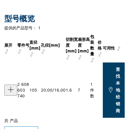
型号概览
提供的产品型号：
1
包
切割宽
扇形高
直径
装
价
展开
零件号
孔径[mm]
度
度
[mm]
数
格
可用性
[mm]
[mm]
量
查
找
本
2 608
1
地
603
105
20.00/16.00
1.6
7
件
740
数
经
销
商
共
产品