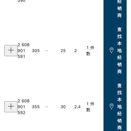
590
经
销
商
查
找
本
2 608
1 件
地
901
305
-
25
2
数
591
经
销
商
查
找
本
2 608
1 件
地
901
355
-
30
2.4
数
592
经
销
商