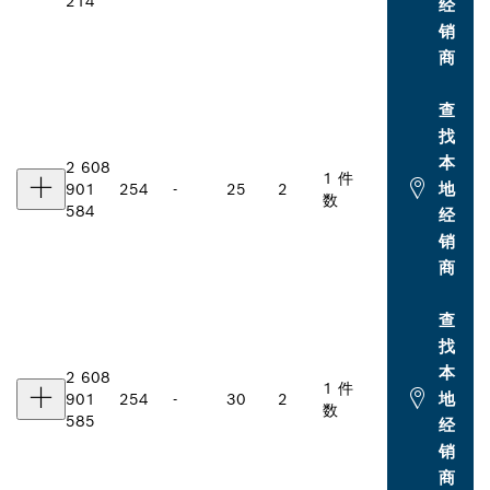
214
经
销
商
查
找
本
2 608
1 件
地
901
254
-
25
2
数
584
经
销
商
查
找
本
2 608
1 件
地
901
254
-
30
2
数
585
经
销
商