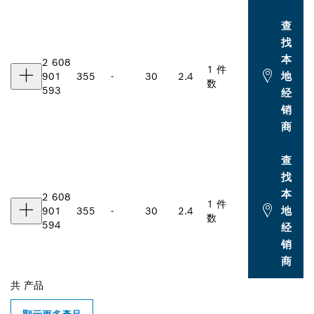
查
找
本
2 608
1 件
地
901
355
-
30
2.4
数
593
经
销
商
查
找
本
2 608
1 件
地
901
355
-
30
2.4
数
594
经
销
商
共
产品