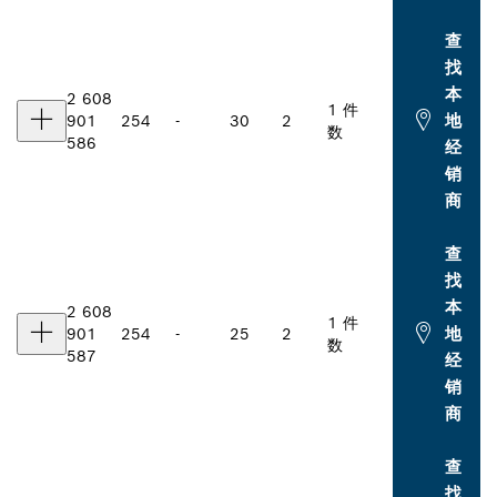
查
找
本
2 608
1 件
地
901
254
-
30
2
数
586
经
销
商
查
找
本
2 608
1 件
地
901
254
-
25
2
数
587
经
销
商
查
找