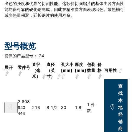
出色的强度和优异的切割性能。这款斜切圆锯片的基体由各方面性
能均衡可靠的硬化钢制成，因此在精准度方面表现出色。散热槽可
减少热量积聚，延长锯片的使用寿命。
型号概览
提供的产品型号：
24
直径
直径
孔大小
厚度
包装
价
展开
零件号
（毫
（英
[mm]
[mm]
数量
格
可用性
米）
寸）
查
找
本
2 608
1 件
地
640
216
8 1/2
30
1.8
数
446
经
销
商