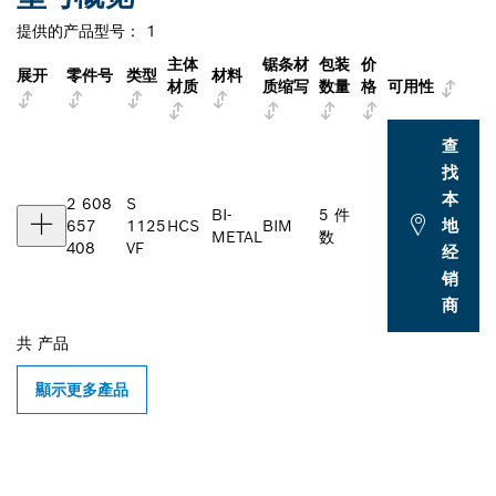
提供的产品型号：
1
主体
锯条材
包装
价
展开
零件号
类型
材料
材质
质缩写
数量
格
可用性
查
找
本
2 608
S
BI-
5 件
地
657
1125
HCS
BIM
METAL
数
408
VF
经
销
商
共
产品
顯示更多產品
查找附近的博世专业经销商