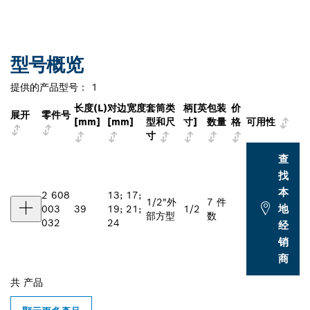
型号概览
提供的产品型号：
1
长度(L)
对边宽度
套筒类
柄[英
包装
价
展开
零件号
[mm]
[mm]
型和尺
寸]
数量
格
可用性
寸
查
找
本
2 608
13; 17;
1/2"外
7 件
地
003
39
19; 21;
1/2
部方型
数
032
24
经
销
商
共
产品