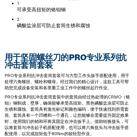
1
可承受高扭矩的铬钼钢
2
磷酸盐涂层可防止套筒生锈和腐蚀
用于坚固螺丝刀的PRO专业系列抗
冲击套筒套装
PRO专业系列抗冲击套筒套装可与方型工作头扳手搭配使用，用于
处理六角螺丝、螺栓和螺母。经过我们的精心设计，这款工具可帮
助您完成设备安装和各类重工业工作中的螺丝起拧作业。
PRO专业系列抗冲击套筒套装中的套筒由经过热处理的CRMO（铬
钼）钢制成，壁厚，确保能够承受高扭矩。黑色磷酸盐涂层可防止
生锈和腐蚀。套筒具有激光标记和颜色编码，便于快速找到所需套
筒。套筒具有一个凹槽和一个通孔，让您能够在需要提升固定效果
时，使用我们的销和环将其固定在冲击扳手上。借助转换接头，可
以将套筒与冲击起子机搭配使用，也可以将六角批头与冲击扳手搭
配使用，以完成扭矩低于80Nm的较轻型作业。