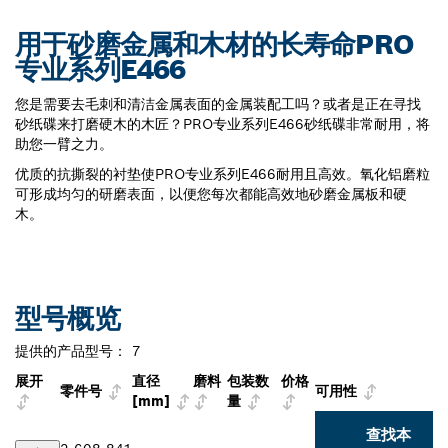
用于砂磨金属和木材的长寿命PRO
专业系列E466
您是需要去毛刺和清洁金属表面的金属装配工吗？或者是正在寻找
砂纸碟来打磨硬木的木匠？PRO专业系列E466砂纸碟非常耐用，将
助您一臂之力。
优质的抗撕裂的衬垫使PRO专业系列E466耐用且高效。氧化铝磨粒
可形成均匀的研磨表面，以便您每次都能高效地砂磨金属板和硬
木。
型号概览
提供的产品型号：
7
展开
直径
磨料
包装数
价格
零件号
可用性
[mm]
量
查找本