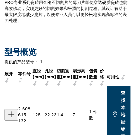
PRO专业系列瓷砖用金刚石切割片的薄刀片即使穿透硬质瓷砖也能
高效移动，实现更好的切割效果和平滑的切割过程。其设计有助于
最大限度地减少崩片，以便专业人员可以更轻松地实现高标准的表
面处理。
型号概览
提供的产品型号：
1
直径
孔径
切割宽
扇形高
包装
价
展开
零件号
[mm]
[mm]
度[mm]
度[mm]
数量
格
可用性
查
找
本
2 608
1 件
地
615
125
22.23
1.4
7
数
132
经
销