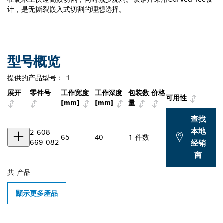
计，是无撕裂嵌入式切割的理想选择。
型号概览
提供的产品型号：
1
展开
零件号
工作宽度
工作深度
包装数
价格
可用性
[mm]
[mm]
量
查找
本地
2 608
65
40
1 件数
669 082
经销
商
共
产品
顯示更多產品