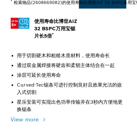
*
检索物品(2608669082)的使用寿命比博世AIZ 32 BSPC多用
使用寿命比博世AIZ
32 BSPC万用宝锯
*
片长5倍
用于切割硬木和粗糙木质材料，使用寿命长
通过双金属焊接将硬齿和柔韧主体结合在一起
涂层可延长使用寿命
Curved-Tec锯条可进行控制良好且效果光洁的嵌
入式切割
星乐安装可实现出色功率传输并在3秒内方便地更
换锯条
View more