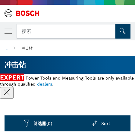
搜索
...
冲击钻
冲击钻
EXPERT
Power Tools and Measuring Tools are only available
through qualified
dealers
.
筛选器
(0)
Sort
Dropdown