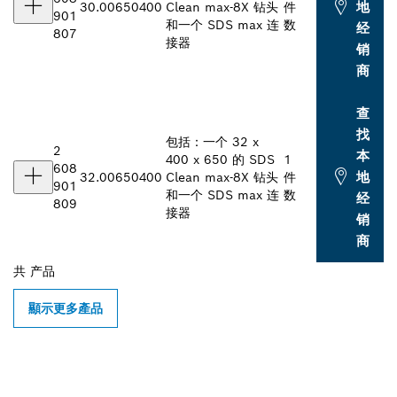
地
30.00
650
400
Clean max-8X 钻头
件
901
和一个 SDS max 连
数
经
807
接器
销
商
查
找
包括：一个 32 x
2
本
400 x 650 的 SDS
1
608
地
32.00
650
400
Clean max-8X 钻头
件
901
和一个 SDS max 连
数
经
809
接器
销
商
共
产品
顯示更多產品
查找附近的博世专业经销商