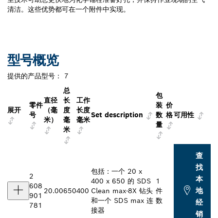
清洁。这些优势都可在一个附件中实现。
型号概览
提供的产品型号：
7
总
包
直径
长
工作
零件
装
价
展开
（毫
度
长度
号
Set description
数
格
可用性
米）
毫
毫米
量
米
查
找
包括：一个 20 x
2
本
400 x 650 的 SDS
1
608
地
20.00
650
400
Clean max-8X 钻头
件
901
和一个 SDS max 连
数
经
781
接器
销