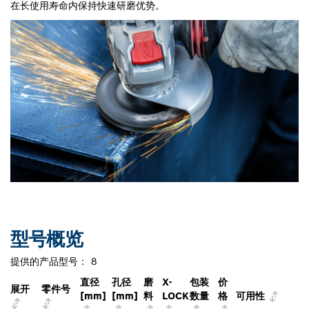
在长使用寿命内保持快速研磨优势。
型号概览
提供的产品型号：
8
直径
孔径
磨
X-
包装
价
展开
零件号
[mm]
[mm]
料
LOCK
数量
格
可用性