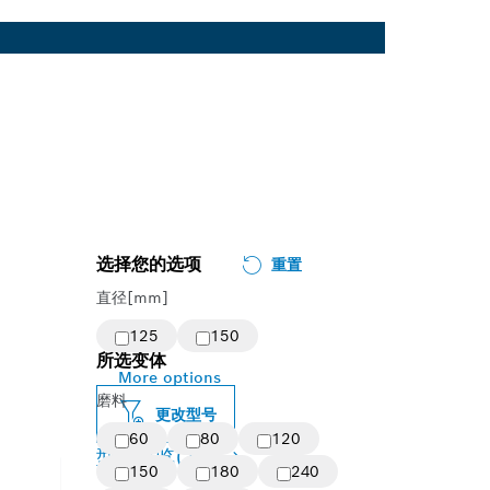
选择您的选项
重置
直径[mm]
125
150
所选变体
More options
磨料
更改型号
60
80
120
型号概览
(17)
150
180
240