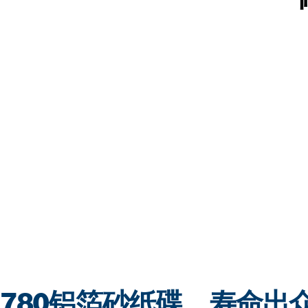
O780铝箔砂纸碟，寿命出