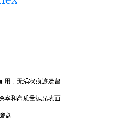
耐用，无涡状痕迹遗留
除率和高质量抛光表面
砂磨盘