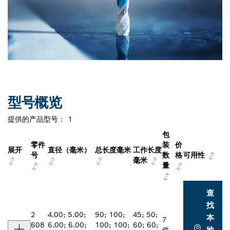
型号概览
提供的产品型号：
1
包
零件
装
价
展开
直径（毫米）
总长度毫米
工作长度
号
数
格
可用性
毫米
量
查
找
2
4.00; 5.00;
90; 100;
45; 50;
本
7
608
6.00; 6.00;
100; 100;
60; 60;
地