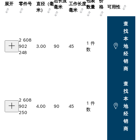
总长度
包装
价
展开
零件号
直径（毫
工作长度
毫米
数量
格
可用性
米）
毫米
查
找
本
2 608
1 件
地
902
3.00
90
45
数
248
经
销
商
查
找
本
2 608
1 件
地
902
4.00
90
45
数
250
经
销
商