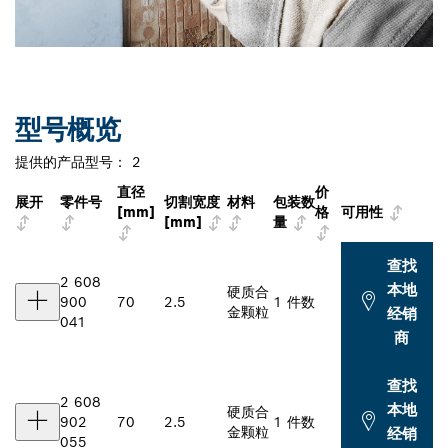
型号概览
提供的产品型号：
2
直径
价
展开
零件号
切割宽度
材料
包装数
[mm]
格
可用性
[mm]
量
查找
2 608
本地
硬质合
900
70
2.5
1 件数
金颗粒
经销
041
商
查找
2 608
本地
硬质合
902
70
2.5
1 件数
金颗粒
经销
055