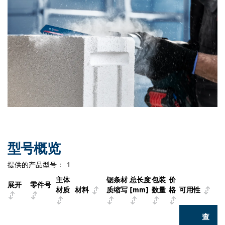
型号概览
提供的产品型号：
1
主体
锯条材
总长度
包装
价
展开
零件号
材质
材料
质缩写
[mm]
数量
格
可用性
查