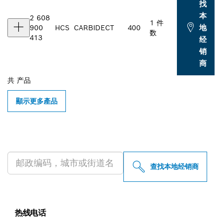
找
本
2 608
1 件
地
900
HCS
CARBIDE
CT
400
数
413
经
销
商
共
产品
顯示更多產品
查找附近的博世专业经销商
查找本地经销商
热线电话