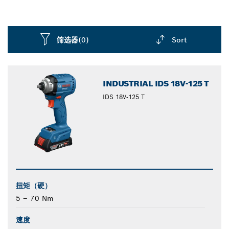
筛选器
(0)
Sort
Dropdown
closed
INDUSTRIAL IDS 18V-125 T
IDS 18V-125 T
扭矩（硬）
5 – 70 Nm
速度