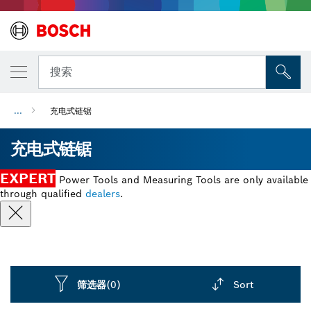
搜索
...
充电式链锯
充电式链锯
EXPERT
Power Tools and Measuring Tools are only available
through qualified
dealers
.
筛选器
(0)
Sort
Dropdown