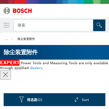
搜索
...
除尘装置附件
除尘装置附件
EXPERT
Power Tools and Measuring Tools are only available
through qualified
dealers
.
筛选器
(0)
Sort
Dropdown