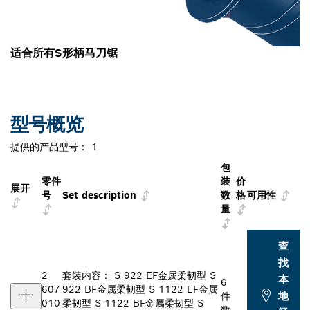
适合所有S形柄马刀锯
型号概览
提供的产品型号：
1
包
零件
装
价
展开
号
Set description
数
格
可用性
量
查
找
2
套装内容： S 922 EF金属柔韧型 S
本
6
607
922 BF金属柔韧型 S 1122 EF金属
地
件
010
柔韧型 S 1122 BF金属柔韧型 S
数