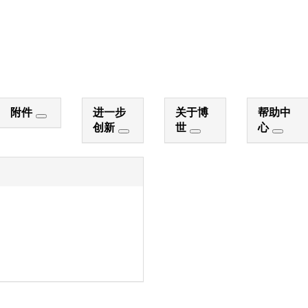
附件
进一步
关于博
帮助中
创新
世
心