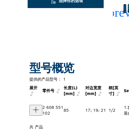
选择你的选项
型号概览
提供的产品型号：
1
展开
长度(L)
对边宽度
柄[英
零件号
Se
[mm]
[mm]
寸]
2 608 551
1
85
17; 19; 21
1/2
102
装
共
产品