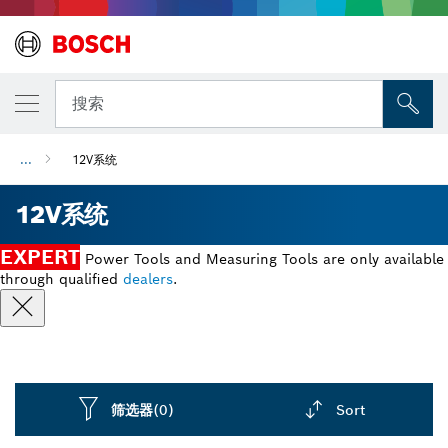
搜索
...
12V系统
12V系统
EXPERT
Power Tools and Measuring Tools are only available
through qualified
dealers
.
筛选器
(0)
Sort
Dropdown