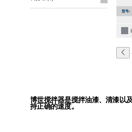
型号:
博世搅拌器是搅拌油漆、清漆以
持正确的速度。