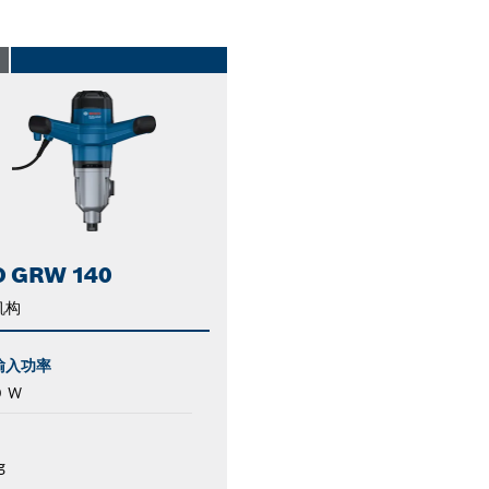
O
O GRW 140
机构
输入功率
0 W
g