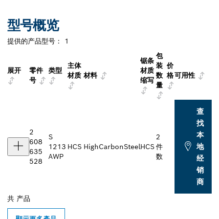
型号概览
提供的产品型号：
1
包
锯条
主体
装
价
展开
零件
类型
材质
材质
材料
数
格
可用性
号
缩写
量
查
找
2
本
S
2
608
地
1213
HCS
HighCarbonSteel
HCS
件
635
AWP
数
经
528
销
商
共
产品