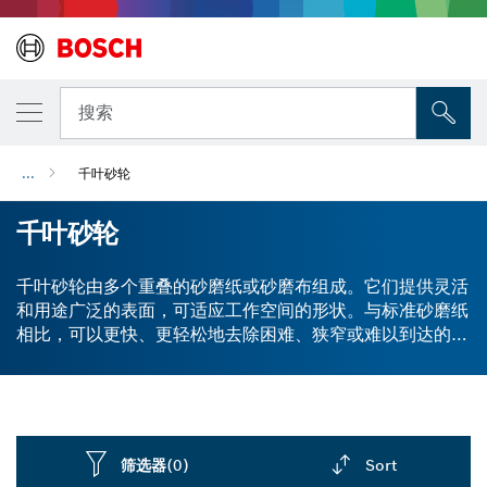
搜索
...
千叶砂轮
千叶砂轮
千叶砂轮由多个重叠的砂磨纸或砂磨布组成。它们提供灵活
和用途广泛的表面，可适应工作空间的形状。与标准砂磨纸
相比，可以更快、更轻松地去除困难、狭窄或难以到达的空
间中的表面材料。我们的千叶砂轮是与三爪钻夹头兼容的圆
柱形柄。博世千叶砂轮适用于表面加工、边缘倒角、去毛刺
和纹理打磨。适用于金属、木材或塑料。选择千叶砂轮时，
需考虑磨料粒度。选择粗磨料可快速去除材料，选择细磨料
适合精加工和平滑打磨。
筛选器
(0)
Sort